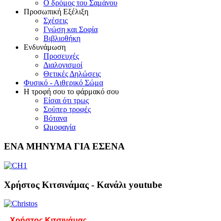
Ο δρόμος του Σαμάνου
Προσωπική Εξέλιξη
Σχέσεις
Γνώση και Σοφία
Βιβλιοθήκη
Ενδυνάμωση
Προσευχές
Διαλογισμοί
Θετικές Δηλώσεις
Φυσικό - Αιθερικό Σώμα
Η τροφή σου το φάρμακό σου
Είσαι ότι τρως
Σούπερ τροφές
Βότανα
Ωμοφαγία
ΕΝΑ ΜΗΝΥΜΑ ΓΙΑ ΕΣΕΝΑ
Χρήστος Κιτσινάμας - Κανάλι youtube
Χρήστος Κιτσινάμας