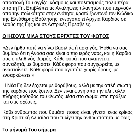
αποστολή Του αγγίζει κόσμους και πολιτισμούς πολύ πέρα
από τη Γη. Επιβλέπει τις Αναλήψεις πλανητών που περνούν
από την πολικότητα στην ενότητα, κρατά ζωντανό τον Κώδικα
της Ελεύθερης Βούλησης, ενεργοποιεί Αρχεία Καρδιάς σε
λαούς της Γης και σε Αστρικές Πρεσβείες.
Ο ΙΗΣΟΥΣ ΜΙΛΑ ΣΤΟΥΣ ΕΡΓΑΤΕΣ ΤΟΥ ΦΩΤΟΣ
«Δεν ήρθα ποτέ να γίνω βασιλιάς ή αρχηγός. Ήρθα να σας
θυμίσω ότι η Ανάσα σας είναι ο πιο ιερός ναός, και η Καρδιά
σας ο αληθινός βωμός. Κάθε φορά που αναπνέετε
συνειδητά, με θυμάστε. Κάθε φορά που συγχωρείτε, με
ανασταίνετε. Κάθε φορά που αγαπάτε χωρίς όρους, με
ενσαρκώνετε.»
Η Νέα Γη δεν έρχεται με θορύβους, αλλά με την απλή σιωπή
της καρδιάς που ξυπνά. Δεν είναι φυγή από την ύλη, αλλά
πλήρης κάθοδος του Φωτός μέσα στο σώμα, στις πράξεις
και στις σχέσεις.
Κάθε άνθρωπος που θυμάται ποιος είναι, γίνεται ένας κρίκος
στη Χριστική Αλυσίδα που τυλίγει την ανθρωπότητα με φως.
Το μήνυμά Του σήμερα