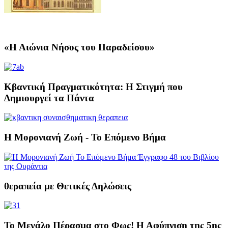
«Η Αιώνια Νήσος του Παραδείσου»
Κβαντική Πραγματικότητα: Η Στιγμή που
Δημιουργεί τα Πάντα
Η Μορονιανή Ζωή - Το Επόμενο Βήμα
θεραπεία με Θετικές Δηλώσεις
Το Μεγάλο Πέρασμα στο Φως! Η Αφύπνιση της 5ης