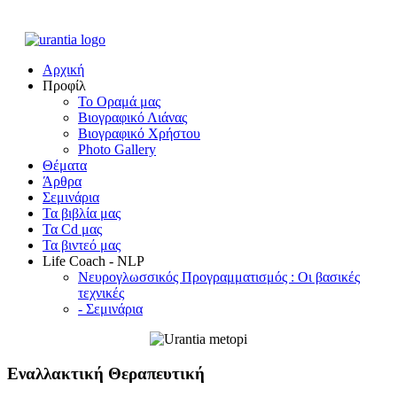
Αρχική
Προφίλ
Το Οραμά μας
Βιογραφικό Λιάνας
Βιογραφικό Χρήστου
Photo Gallery
Θέματα
Άρθρα
Σεμινάρια
Τα βιβλία μας
Τα Cd μας
Τα βιντεό μας
Life Coach - NLP
Νευρογλωσσικός Προγραμματισμός : Οι βασικές
τεχνικές
- Σεμινάρια
Εναλλακτική Θεραπευτική