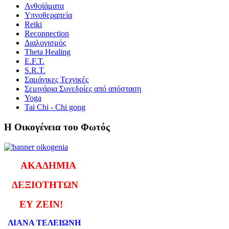
Ανθοϊάματα
Υπνοθεραπεία
Reiki
Reconnection
Διαλογισμός
Theta Healing
E.F.T.
S.R.T.
Σαμάνικες Τεχνικές
Σεμινάρια Συνεδρίες από απόσταση
Yoga
Tai Chi - Chi gong
Η Οικογένεια του Φωτός
ΑΚΑΔΗΜΙΑ
ΔΕΞΙΟΤΗΤΩΝ
ΕΥ ΖΕΙΝ!
ΛΙΑΝΑ ΤΕΛΕΙΩΝΗ