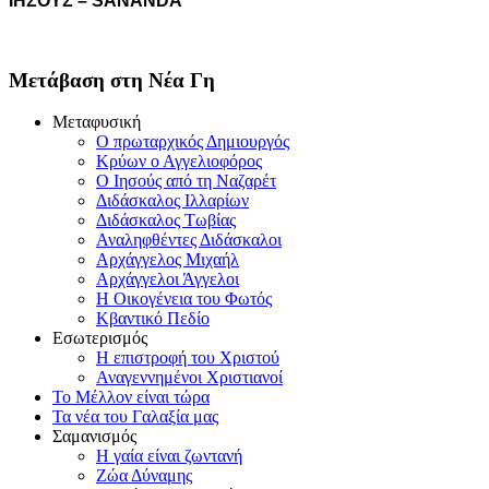
ΙΗΣΟΥΣ – SANANDA
Μετάβαση στη Νέα Γη
Μεταφυσική
Ο πρωταρχικός Δημιουργός
Κρύων ο Αγγελιοφόρος
Ο Ιησούς από τη Ναζαρέτ
Διδάσκαλος Ιλλαρίων
Διδάσκαλος Τωβίας
Αναληφθέντες Διδάσκαλοι
Αρχάγγελος Μιχαήλ
Αρχάγγελοι Άγγελοι
Η Οικογένεια του Φωτός
Κβαντικό Πεδίο
Εσωτερισμός
Η επιστροφή του Χριστού
Αναγεννημένοι Χριστιανοί
Το Μέλλον είναι τώρα
Τα νέα του Γαλαξία μας
Σαμανισμός
Η γαία είναι ζωντανή
Ζώα Δύναμης