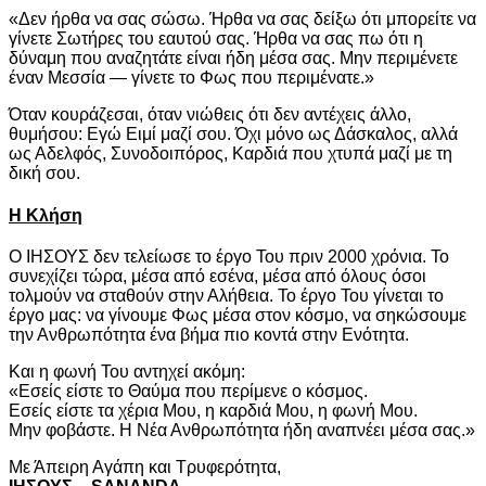
«Δεν ήρθα να σας σώσω. Ήρθα να σας δείξω ότι μπορείτε να
γίνετε Σωτήρες του εαυτού σας. Ήρθα να σας πω ότι η
δύναμη που αναζητάτε είναι ήδη μέσα σας. Μην περιμένετε
έναν Μεσσία — γίνετε το Φως που περιμένατε.»
Όταν κουράζεσαι, όταν νιώθεις ότι δεν αντέχεις άλλο,
θυμήσου: Εγώ Ειμί μαζί σου. Όχι μόνο ως Δάσκαλος, αλλά
ως Αδελφός, Συνοδοιπόρος, Καρδιά που χτυπά μαζί με τη
δική σου.
Η Κλήση
Ο ΙΗΣΟΥΣ δεν τελείωσε το έργο Του πριν 2000 χρόνια. Το
συνεχίζει τώρα, μέσα από εσένα, μέσα από όλους όσοι
τολμούν να σταθούν στην Αλήθεια. Το έργο Του γίνεται το
έργο μας: να γίνουμε Φως μέσα στον κόσμο, να σηκώσουμε
την Ανθρωπότητα ένα βήμα πιο κοντά στην Ενότητα.
Και η φωνή Του αντηχεί ακόμη:
«Εσείς είστε το Θαύμα που περίμενε ο κόσμος.
Εσείς είστε τα χέρια Μου, η καρδιά Μου, η φωνή Μου.
Μην φοβάστε. Η Νέα Ανθρωπότητα ήδη αναπνέει μέσα σας.»
Με Άπειρη Αγάπη και Τρυφερότητα,