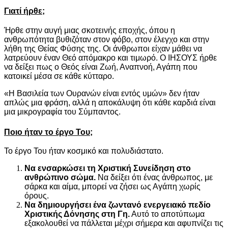
Γιατί ήρθε;
Ήρθε στην αυγή μιας σκοτεινής εποχής, όπου η
ανθρωπότητα βυθιζόταν στον φόβο, στον έλεγχο και στην
λήθη της Θείας Φύσης της. Οι άνθρωποι είχαν μάθει να
λατρεύουν έναν Θεό απόμακρο και τιμωρό. Ο ΙΗΣΟΥΣ ήρθε
να δείξει πως ο Θεός είναι Ζωή, Αναπνοή, Αγάπη που
κατοικεί μέσα σε κάθε κύτταρο.
«Η Βασιλεία των Ουρανών είναι εντός υμών» δεν ήταν
απλώς μια φράση, αλλά η αποκάλυψη ότι κάθε καρδιά είναι
μια μικρογραφία του Σύμπαντος.
Ποιο ήταν το έργο Του;
Το έργο Του ήταν κοσμικό και πολυδιάστατο.
Να ενσαρκώσει τη Χριστική Συνείδηση στο
ανθρώπινο σώμα.
Να δείξει ότι ένας άνθρωπος, με
σάρκα και αίμα, μπορεί να ζήσει ως Αγάπη χωρίς
όρους.
Να δημιουργήσει ένα ζωντανό ενεργειακό πεδίο
Χριστικής Δόνησης στη Γη.
Αυτό το αποτύπωμα
εξακολουθεί να πάλλεται μέχρι σήμερα και αφυπνίζει τις