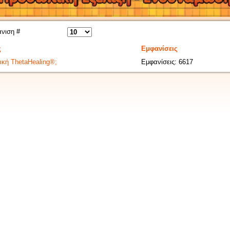
νιση #
ς
Εμφανίσεις
ική ThetaHealing®;
Εμφανίσεις: 6617