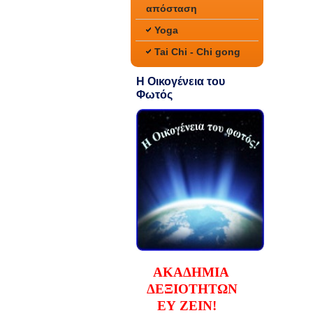
απόσταση
Yoga
Tai Chi - Chi gong
Η Οικογένεια του
Φωτός
ΑΚΑΔΗΜΙΑ
ΔΕΞΙΟΤΗΤΩΝ
ΕΥ ΖΕΙΝ!