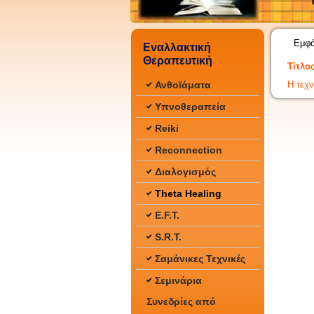
Εμφά
Εναλλακτική
Θεραπευτική
Τίτλο
Η τεχν
Ανθοϊάματα
Υπνοθεραπεία
Reiki
Reconnection
Διαλογισμός
Theta Healing
E.F.T.
S.R.T.
Σαμάνικες Τεχνικές
Σεμινάρια
Συνεδρίες από