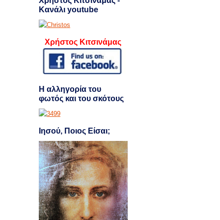
Χρήστος Κιτσινάμας -
Κανάλι youtube
Χρήστος Κιτσινάμας
Η αλληγορία του
φωτός και του σκότους
Ιησού, Ποιος Είσαι;