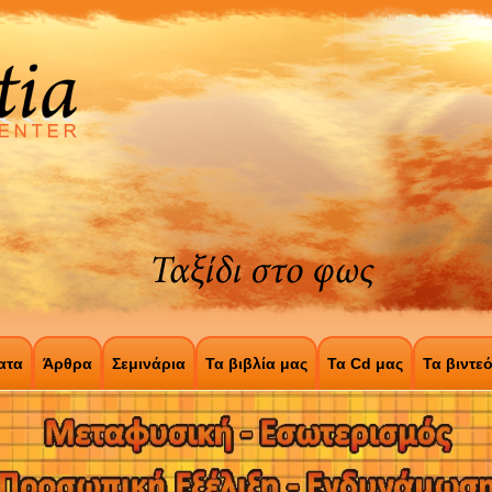
ατα
Άρθρα
Σεμινάρια
Τα βιβλία μας
Τα Cd μας
Τα βιντε