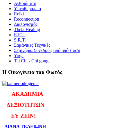
Ανθοϊάματα
Υπνοθεραπεία
Reiki
Reconnection
Διαλογισμός
Theta Healing
E.F.T.
S.R.T.
Σαμάνικες Τεχνικές
Σεμινάρια Συνεδρίες από απόσταση
Yoga
Tai Chi - Chi gong
Η Οικογένεια του Φωτός
ΑΚΑΔΗΜΙΑ
ΔΕΞΙΟΤΗΤΩΝ
ΕΥ ΖΕΙΝ!
ΛΙΑΝΑ ΤΕΛΕΙΩΝΗ