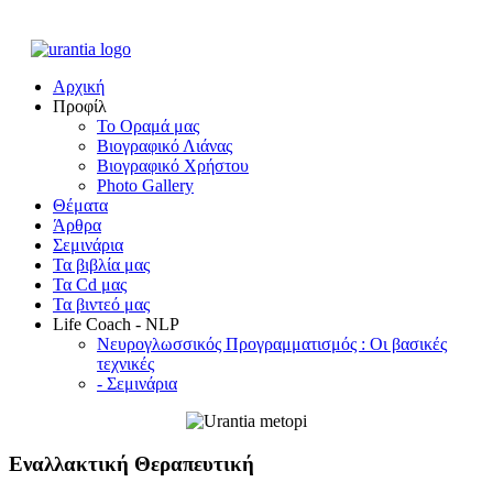
Αρχική
Προφίλ
Το Οραμά μας
Βιογραφικό Λιάνας
Βιογραφικό Χρήστου
Photo Gallery
Θέματα
Άρθρα
Σεμινάρια
Τα βιβλία μας
Τα Cd μας
Τα βιντεό μας
Life Coach - NLP
Νευρογλωσσικός Προγραμματισμός : Οι βασικές
τεχνικές
- Σεμινάρια
Εναλλακτική Θεραπευτική