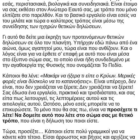
εσάς, περιστασιακά, βιολογικά και συνειδησιακά. Είναι έτοιμο
να σας εκθέσει στον Ανώτερο Εαυτό σας, με τρόπο που μόνο
ελπίζατε στο παρελθόν. Και το βασικό εργαλείο είναι εσείς να
του μιλάτε και τώρα ο καλύτερος τρόπος είναι μέσω της
συνείδησης των ηχηρών θετικών δηλώσεων.
Γι αυτό θα δείτε μια έκρηξη των προτεινόμενων θετικών
δηλώσεων σε όλο τον πλανήτη. Υπήρχαν εδώ πάνω από ένα
αιώνα, όμως αγαπητοί μου, τώρα είναι που ανθίζουν. Και ο
λόγος είναι για να έρθετε σ’ επαφή με αυτό που είναι μέσα
στο έξυπνο σώμα σας, το οποίο είναι ήδη συνδεδεμένο με
την αγαθοεργία της Φυσικής που ονομάζεται Το Πεδίο.
Κάποιοι θα λένε:
«Μακάρι να ήξερα τι είπε ο Κρύων. Μερικές
φορές είναι δύσκολο να το κατανοήσεις».
Είναι υπέροχο, δεν
είναι, που δεν χρειάζεται να ξέρετε; Δεν χρειάζεται να ξέρετε!
Σας έδωσα ένα εργαλείο, πρακτικό και τρισδιάστατο, και σας
είπα πως λειτουργεί, τις λεπτομέρειες αυτού και τις
αιτιολογίες αυτού. Ωστόσο, μόνο εσείς μπορείτε να το
επικυρώσετε. Το μόνο που θα σας πω, είναι να
προσέχετε τι
λέτε
!
Να δομείτε αυτό που λέτε στο σώμα σας με θετικό
τρόπο
, που είναι η δήλωση του ποιοι είστε.
Τώρα, προσέξτε… Κάποιοι είστε πολύ γραμμικοί για να
κάνετε κάτι τέτοιο. Είσαι άρρωστος και βήχεις και αρχίζεις να