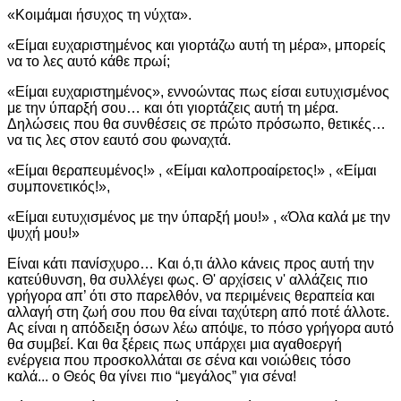
«Κοιμάμαι ήσυχος τη νύχτα».
«Είμαι ευχαριστημένος και γιορτάζω αυτή τη μέρα», μπορείς
να το λες αυτό κάθε πρωί;
«Είμαι ευχαριστημένος», εννοώντας πως είσαι ευτυχισμένος
με την ύπαρξή σου… και ότι γιορτάζεις αυτή τη μέρα.
Δηλώσεις που θα συνθέσεις σε πρώτο πρόσωπο, θετικές…
να τις λες στον εαυτό σου φωναχτά.
«Είμαι θεραπευμένος!» , «Είμαι καλοπροαίρετος!» , «Είμαι
συμπονετικός!»,
«Είμαι ευτυχισμένος με την ύπαρξή μου!» , «Όλα καλά με την
ψυχή μου!»
Είναι κάτι πανίσχυρο… Και ό,τι άλλο κάνεις προς αυτή την
κατεύθυνση, θα συλλέγει φως. Θ' αρχίσεις ν' αλλάζεις πιο
γρήγορα απ’ ότι στο παρελθόν, να περιμένεις θεραπεία και
αλλαγή στη ζωή σου που θα είναι ταχύτερη από ποτέ άλλοτε.
Ας είναι η απόδειξη όσων λέω απόψε, το πόσο γρήγορα αυτό
θα συμβεί. Και θα ξέρεις πως υπάρχει μια αγαθοεργή
ενέργεια που προσκολλάται σε σένα και νοιώθεις τόσο
καλά... ο Θεός θα γίνει πιο “μεγάλος” για σένα!