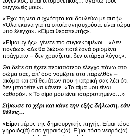
ευγενικός, είμαι υπομονετικός… αγαπώ τους
συγγενείς μου».
«Έχω τη νέα συχνότητα και δουλεύω με αυτή».
«Όλα εκείνα για τα οποία ανησυχούσα, είναι τώρα
υπό έλεγχο». «Είμαι θεραπευτής».
«Είμαι υγιής», γίνετε πιο συγκεκριμένοι... «Δεν
πονάω». «Δε θα βιώσω ποτέ ξανά ορισμένα
πράγματα – δεν χρειάζεται, δεν υπάρχει λόγος».
Θα δείτε ότι έχετε περισσότερο έλεγχο πάνω στο
σώμα σας, απ’ όσο νομίζατε στο παρελθόν –
ακόμα και επί θεμάτων που η ιατρική σας λέει ότι
δεν μπορείτε να κάνετε. «Το αίμα μου είναι
καθαρό». « Το αίμα μου είναι ισορροπημένο…»
Σήκωσε το χέρι και κάνε την εξής δήλωση, εάν
θέλεις…
«Είμαι μέρος της δημιουργικής πηγής. Είμαι τόσο
γηραιός(ά) όσο γηραιός(ά). Είμαι τόσο νεαρός(α)