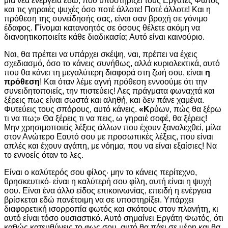
μια νέα ενέργεια εδώ, που υποστηρίζει τους Εργάτες Φωτός
και τις γηραιές ψυχές όσο ποτέ άλλοτε! Ποτέ άλλοτε! Και η
πρόθεση της συνείδησής σας, είναι σαν βροχή σε γόνιμο
έδαφος.
Γ
ίνομαι κατανοητός σε όσους θέλετε ακόμη να
διανοητικοποιείτε κάθε διαδικασία; Αυτό είναι καινούριο.
Ναι, θα πρέπει να υπάρχει σκέψη, ναι, πρέπει να έχεις
σχεδιασμό, όσο το κάνεις συνήθως, αλλά κυριολεκτικά, αυτό
που θα κάνει τη μεγαλύτερη διαφορά στη ζωή σου, είναι
η
πρόθεση
! Και όταν λέμε αγνή πρόθεση εννοούμε ότι την
συνειδητοποιείς, την πιστεύεις! Λες πράγματα φωναχτά και
ξέρεις πως είναι σωστά και αληθή, και δεν πάνε χαμένα.
Φυτεύεις τους σπόρους, αυτό κάνεις.
«Κ
ρύων, πώς θα ξέρω
τι να πω;» Θα ξέρεις τι να πεις, ω γηραιέ σοφέ, θα ξέρεις!
Μην χρησιμοποιείς λέξεις άλλων που έχουν ξαναλεχθεί, μίλα
στον Ανώτερο Εαυτό σου με προσωπικές λέξεις, που είναι
απλές και έχουν αγάπη, με νόημα, που να είναι εξαίσιες! Να
το εννοείς όταν το λες.
Είναι ο καλύτερός σου φίλος· μην το κάνεις περίτεχνο,
θρησκευτικό· είναι η καλύτερή σου φίλη, αυτή είναι η ψυχή
σου. Είναι ένα άλλο είδος επικοινωνίας, επειδή η ενέργεια
βρίσκεται εδώ πανέτοιμη να σε υποστηρίξει. Υπάρχει
διαφορετική ισορροπία φωτός και σκότους στον πλανήτη, κι
αυτό είναι τόσο ουσιαστικό. Αυτό σημαίνει Εργάτη Φωτός, ότι
καθώς κατευθύνεις το φως σου, αυτό θα πάει σε μέρη και θα