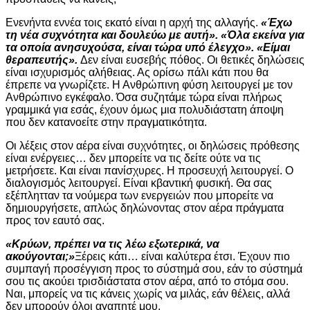
Ενενήντα εννέα τοις εκατό είναι η αρχή της αλλαγής.
«Έχω
τη νέα συχνότητα και δουλεύω με αυτή». «Όλα εκείνα για
τα οποία ανησυχούσα, είναι τώρα υπό έλεγχο». «Είμαι
θεραπευτής».
Δεν είναι ευσεβής πόθος. Οι θετικές δηλώσεις
είναι ισχυρισμός αλήθειας. Ας ορίσω πάλι κάτι που θα
έπρεπε να γνωρίζετε. Η Ανθρώπινη φύση λειτουργεί με τον
Ανθρώπινο εγκέφαλο. Όσα συζητάμε τώρα είναι πλήρως
γραμμικά για εσάς, έχουν όμως μια πολυδιάστατη άποψη
που δεν κατανοείτε στην πραγματικότητα.
Οι λέξεις στον αέρα είναι συχνότητες, οι δηλώσεις πρόθεσης
είναι ενέργειες… δεν μπορείτε να τις δείτε ούτε να τις
μετρήσετε. Και είναι πανίσχυρες. Η προσευχή λειτουργεί. Ο
διαλογισμός λειτουργεί. Είναι κβαντική φυσική. Θα σας
εξέπλητταν τα νούμερα των ενεργειών που μπορείτε να
δημιουργήσετε, απλώς δηλώνοντας στον αέρα πράγματα
προς τον εαυτό σας.
«Κρύων, πρέπει να τις λέω εξωτερικά, να
ακούγονται;»
Ξέρεις κάτι… είναι καλύτερα έτσι. Έχουν πιο
συμπαγή προσέγγιση προς το σύστημά σου, εάν το σύστημά
σου τις ακούει τρισδιάστατα στον αέρα, από το στόμα σου.
Ναι, μπορείς να τις κάνεις χωρίς να μιλάς, εάν θέλεις, αλλά
δεν μπορούν όλοι αγαπητέ μου.