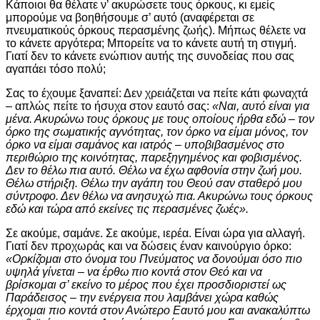
Κάποιοι θα θέλατε ν’ ακυρώσετε τους όρκους, κι εμείς
μπορούμε να βοηθήσουμε σ’ αυτό (αναφέρεται σε
πνευματικούς όρκους περασμένης ζωής). Μήπως θέλετε να
το κάνετε αργότερα; Μπορείτε να το κάνετε αυτή τη στιγμή.
Γιατί δεν το κάνετε ενώπιον αυτής της συνοδείας που σας
αγαπάει τόσο πολύ;
Σας το έχουμε ξαναπεί: Δεν χρειάζεται να πείτε κάτι φωναχτά
– απλώς πείτε το ήσυχα στον εαυτό σας:
«Ναι, αυτό είναι για
μένα. Ακυρώνω τους όρκους με τους οποίους ήρθα εδώ – τον
όρκο της σωματικής αγνότητας, τον όρκο να είμαι μόνος, τον
όρκο να είμαι σαμάνος και ιατρός – υποβιβασμένος στο
περιθώριο της κοινότητας, παρεξηγημένος και φοβισμένος.
Δεν το θέλω πια αυτό. Θέλω να έχω αφθονία στην ζωή μου.
Θέλω στήριξη. Θέλω την αγάπη του Θεού σαν σταθερό μου
σύντροφο. Δεν θέλω να ανησυχώ πια. Ακυρώνω τους όρκους
εδώ και τώρα από εκείνες τις περασμένες ζωές».
Σε ακούμε, σαμάνε. Σε ακούμε, ιερέα. Είναι ώρα για αλλαγή.
Γιατί δεν προχωράς και να δώσεις έναν καινούργιο όρκο:
«Ορκίζομαι στο όνομα του Πνεύματος να δονούμαι όσο πιο
υψηλά γίνεται – να έρθω πιο κοντά στον Θεό και να
βρίσκομαι σ’ εκείνο το μέρος που έχει προσδιοριστεί ως
Παράδεισος – την ενέργεια που λαμβάνει χώρα καθώς
έρχομαι πιο κοντά στον Ανώτερο Εαυτό μου και ανακαλύπτω