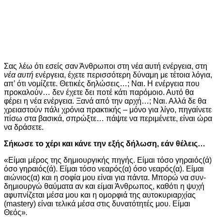
Σας λέω ότι εσείς σαν Άνθρωποι στη νέα αυτή ενέργεια, στη
νέα αυτή
ενέργεια, έχετε περισσότερη δύναμη με τέτοια λόγια,
απ’ ότι νομίζετε. Θετικές δηλώσεις…; Ναι. Η ενέργεια που
προκαλούν… δεν έχετε δει ποτέ κάτι παρόμοιο. Αυτό θα
φέρει η νέα ενέργεια. Ξανά από την αρχή…; Ναι. Αλλά δε θα
χρειαστούν πάλι χρόνια πρακτικής – μόνο για λίγο, πηγαίνετε
πίσω στα βασικά, σπρώξτε… πάψτε να περιμένετε, είναι ώρα
να δράσετε.
Σήκωσε το χέρι και κάνε την εξής δήλωση, εάν θέλεις…
«Είμαι μέρος της δημιουργικής πηγής. Είμαι τόσο γηραιός(ά)
όσο γηραιός(ά). Είμαι τόσο νεαρός(α) όσο νεαρός(α). Είμαι
αιώνιος(α) και η σοφία μου είναι για πάντα. Μπορώ να συν-
δημιουργώ θαύματα αν και είμαι Άνθρωπος, καθότι η ψυχή
αφυπνίζεται μέσα μου και η ομορφιά της αυτοκυριαρχίας
(mastery) είναι τελικά μέσα στις δυνατότητές μου. Είμαι
Θεός»
.