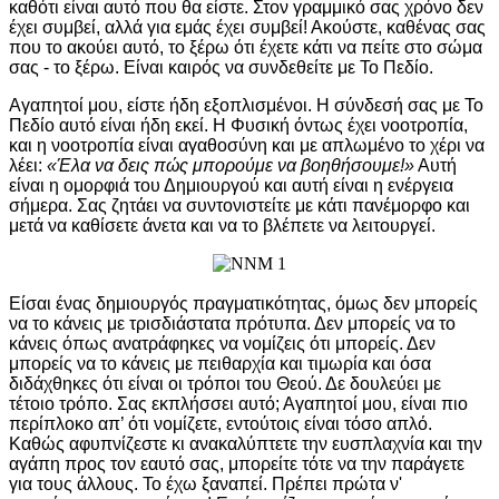
καθότι είναι αυτό που θα είστε. Στον γραμμικό σας χρόνο δεν
έχει συμβεί, αλλά για εμάς έχει συμβεί! Ακούστε, καθένας σας
που το ακούει αυτό, το ξέρω ότι έχετε κάτι να πείτε στο σώμα
σας - το ξέρω. Είναι καιρός να συνδεθείτε με Το Πεδίο.
Αγαπητοί μου, είστε ήδη εξοπλισμένοι. Η σύνδεσή σας με Το
Πεδίο αυτό είναι ήδη εκεί. Η Φυσική όντως έχει νοοτροπία,
και η νοοτροπία είναι αγαθοσύνη και με απλωμένο το χέρι να
λέει:
«Έλα να δεις πώς μπορούμε να βοηθήσουμε!»
Αυτή
είναι η ομορφιά του Δημιουργού και αυτή είναι η ενέργεια
σήμερα. Σας ζητάει να συντονιστείτε με κάτι πανέμορφο και
μετά να καθίσετε άνετα και να το βλέπετε να λειτουργεί.
Είσαι ένας δημιουργός πραγματικότητας, όμως δεν μπορείς
να το κάνεις με τρισδιάστατα πρότυπα. Δεν μπορείς να το
κάνεις όπως ανατράφηκες να νομίζεις ότι μπορείς. Δεν
μπορείς να το κάνεις με πειθαρχία και τιμωρία και όσα
διδάχθηκες ότι είναι οι τρόποι του Θεού. Δε δουλεύει με
τέτοιο τρόπο. Σας εκπλήσσει αυτό; Αγαπητοί μου, είναι πιο
περίπλοκο απ’ ότι νομίζετε, εντούτοις είναι τόσο απλό.
Καθώς αφυπνίζεστε κι ανακαλύπτετε την ευσπλαχνία και την
αγάπη προς τον εαυτό σας, μπορείτε τότε να την παράγετε
για τους άλλους. Το έχω ξαναπεί. Πρέπει πρώτα ν'