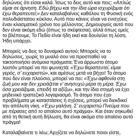
δηλώνεις ότι είσαι καλά. Ίσως το δεις αυτό και πεις:
«Απλώς
είμαι σε άρνηση. Εδώ βήχω και την ίδια ώρα ισχυρίζομαι ότι
έχω θεραπευτεί;»
Δεν καταλαβαίνεις καθόλου τη Φυσική ενός
πολυδιάστατου κύκλου. Αυτό που κάνεις είναι να ενισχύεις
έναν κλασματικό χρόνο του μέλλοντος. Δημιουργείς αυτό που
δεν είναι ακόμη εδώ (όπως το σκέφτεσαι), αλλά όπως εμείς
το βλέπουμε, Το Πεδίο είναι ήδη εκεί και δουλεύει τη λύση.
Ήδη υπάρχει.
Μπορείς να δεις το δυναμικό αυτού; Μπορείς να το
δηλώσεις, χωρίς το μυαλό σου να προσπαθεί να
τακτοποιήσει ανόμοια πράγματα; Ένα άρρωστο άτομο
λοιπόν μπορεί να πει φωναχτά:
«Έχω θεραπευτεί, είμαι
γερός, σ’ ευχαριστώ»
, και αμέσως μετά να βήχει! Το άτομο
που δεν είναι πλούσιο, μπορεί να πει:
«Έχω αφθονία στη
ζωή μου και δεν χρειάζεται ν’ ανησυχώ μέρα τη μέρα. Έχω
όσα χρειάζομαι, επειδή τα αξίζω»
, και την ίδια στιγμή να έχει
μηδενικό τραπεζικό λογαριασμό. Το άτομο που έχει
προβλήματα με καταστάσεις ή σχέσεις, μπορεί να διεκδικεί
την απόλυτη νίκη.
«Έχω γαλήνη. Σ’ ευχαριστώ Πνεύμα που
με πέρασες από το απαίσιο αυτό πράγμα»
. Και όταν σηκωθεί
από τη θετική αυτή δήλωση, θα είναι ακόμα στο απαίσιο αυτό
πράγμα!
Καταλαβαίνετε τι λέω; Αρχίζετε να δηλώνετε ποιοι είστε,