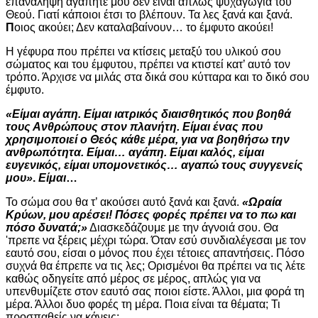
επανάληψη αγαπητέ μου δεν είναι απλώς ψυχαγωγία του
Θεού. Γιατί κάποιοι έτσι το βλέπουν. Τα λες ξανά και ξανά.
Π
οιος ακούει; Δεν καταλαβαίνουν… το έμφυτο ακούει!
Η γέφυρα που πρέπει να κτίσεις μεταξύ του υλικού σου
σώματος και του έμφυτου, πρέπει να κτιστεί κατ’ αυτό τον
τρόπο. Άρχισε να μιλάς στα δικά σου κύτταρα και το δικό σου
έμφυτο.
«Είμαι αγάπη. Είμαι ιατρικός διαισθητικός που βοηθά
τους Ανθρώπους στον πλανήτη. Είμαι ένας που
χρησιμοποιεί ο Θεός κάθε μέρα, για να βοηθήσω την
ανθρωπότητα. Είμαι… αγάπη. Είμαι καλός, είμαι
ευγενικός, είμαι υπομονετικός… αγαπώ τους συγγενείς
μου»
.
Είμαι
…
Το σώμα σου θα τ’ ακούσει αυτό ξανά και ξανά.
«Ωραία
Κρύων, μου αρέσει! Πόσες φορές πρέπει να το πω και
πόσο δυνατά;»
Διασκεδάζουμε με την άγνοιά σου. Θα
'πρεπε να ξέρεις μέχρι τώρα. Όταν εσύ συνδιαλέγεσαι με τον
εαυτό σου, είσαι ο μόνος που έχει τέτοιες απαντήσεις. Πόσο
συχνά θα έπρεπε να τις λες; Ορισμένοι θα πρέπει να τις λέτε
καθώς οδηγείτε από μέρος σε μέρος, απλώς για να
υπενθυμίζετε στον εαυτό σας ποιοι είστε. Άλλοι, μια φορά τη
μέρα. Άλλοι δυο φορές τη μέρα. Ποια είναι τα θέματα; Τι
προσπαθείς να κάνεις;