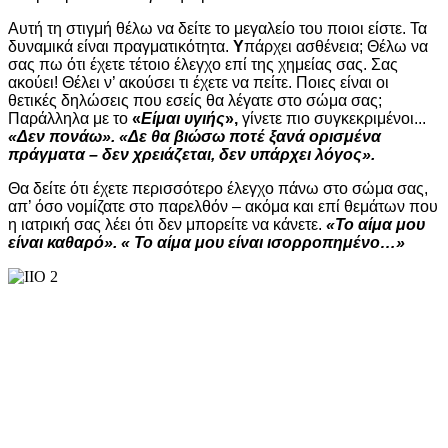
Αυτή τη στιγμή θέλω να δείτε το μεγαλείο του ποιοι είστε. Τα
δυναμικά είναι πραγματικότητα.
Υ
πάρχει ασθένεια; Θέλω να
σας πω ότι έχετε τέτοιο έλεγχο επί της χημείας σας. Σας
ακούει! Θέλει ν’ ακούσει τι έχετε να πείτε. Ποιες είναι οι
θετικές δηλώσεις που εσείς θα λέγατε στο σώμα σας;
Παράλληλα με το
«
Είμαι υγιής
»,
γίνετε πιο συγκεκριμένοι...
«Δεν πονάω». «Δε θα βιώσω ποτέ ξανά ορισμένα
πράγματα – δεν χρειάζεται, δεν υπάρχει λόγος».
Θα δείτε ότι έχετε περισσότερο έλεγχο πάνω στο σώμα σας,
απ’ όσο νομίζατε στο παρελθόν – ακόμα και επί θεμάτων που
η ιατρική σας λέει ότι δεν μπορείτε να κάνετε.
«Το αίμα μου
είναι καθαρό». « Το αίμα μου είναι ισορροπημένο…»