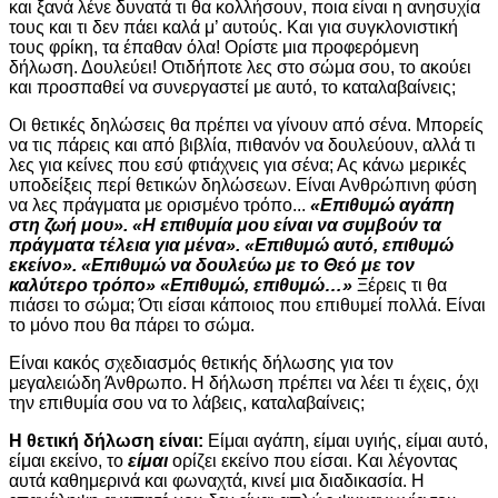
και ξανά λένε δυνατά τι θα κολλήσουν, ποια είναι η ανησυχία
τους και τι δεν πάει καλά μ’ αυτούς. Και για συγκλονιστική
τους φρίκη, τα έπαθαν όλα! Ορίστε μια προφερόμενη
δήλωση. Δουλεύει! Οτιδήποτε λες στο σώμα σου, το ακούει
και προσπαθεί να συνεργαστεί με αυτό, το καταλαβαίνεις;
Οι θετικές δηλώσεις θα πρέπει να γίνουν από σένα. Μπορείς
να τις πάρεις και από βιβλία, πιθανόν να δουλεύουν, αλλά τι
λες για κείνες που εσύ φτιάχνεις για σένα; Ας κάνω μερικές
υποδείξεις περί θετικών δηλώσεων. Είναι Ανθρώπινη φύση
να λες πράγματα με ορισμένο τρόπο...
«Επιθυμώ αγάπη
στη ζωή μου». «Η επιθυμία μου είναι να συμβούν τα
πράγματα τέλεια για μένα». «Επιθυμώ αυτό, επιθυμώ
εκείνο». «Επιθυμώ να δουλεύω με το Θεό με τον
καλύτερο τρόπο» «Επιθυμώ, επιθυμώ…»
Ξέρεις τι θα
πιάσει το σώμα; Ότι είσαι κάποιος που επιθυμεί πολλά. Είναι
το μόνο που θα πάρει το σώμα.
Είναι κακός σχεδιασμός θετικής δήλωσης για τον
μεγαλειώδη Άνθρωπο. Η δήλωση πρέπει να λέει τι έχεις, όχι
την επιθυμία σου να το λάβεις, καταλαβαίνεις;
Η θετική δήλωση είναι:
Είμαι αγάπη, είμαι υγιής, είμαι αυτό,
είμαι εκείνο, το
είμαι
ορίζει εκείνο που είσαι. Και λέγοντας
αυτά καθημερινά και φωναχτά, κινεί μια διαδικασία. Η