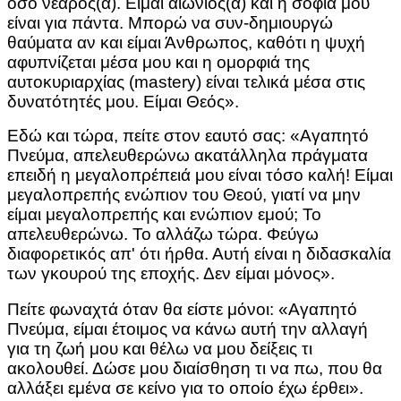
όσο νεαρός(α). Είμαι αιώνιος(α) και η σοφία μου
είναι για πάντα. Μπορώ να συν-δημιουργώ
θαύματα αν και είμαι Άνθρωπος, καθότι η ψυχή
αφυπνίζεται μέσα μου και η ομορφιά της
αυτοκυριαρχίας (mastery) είναι τελικά μέσα στις
δυνατότητές μου. Είμαι Θεός».
Εδώ και τώρα, πείτε στον εαυτό σας: «Αγαπητό
Πνεύμα, απελευθερώνω ακατάλληλα πράγματα
επειδή η μεγαλοπρέπειά μου είναι τόσο καλή! Είμαι
μεγαλοπρεπής ενώπιον του Θεού, γιατί να μην
είμαι μεγαλοπρεπής και ενώπιον εμού; Το
απελευθερώνω. Το αλλάζω τώρα. Φεύγω
διαφορετικός απ' ότι ήρθα. Αυτή είναι η διδασκαλία
των γκουρού της εποχής. Δεν είμαι μόνος».
Πείτε φωναχτά όταν θα είστε μόνοι: «Αγαπητό
Πνεύμα, είμαι έτοιμος να κάνω αυτή την αλλαγή
για τη ζωή μου και θέλω να μου δείξεις τι
ακολουθεί. Δώσε μου διαίσθηση τι να πω, που θα
αλλάξει εμένα σε κείνο για το οποίο έχω έρθει».