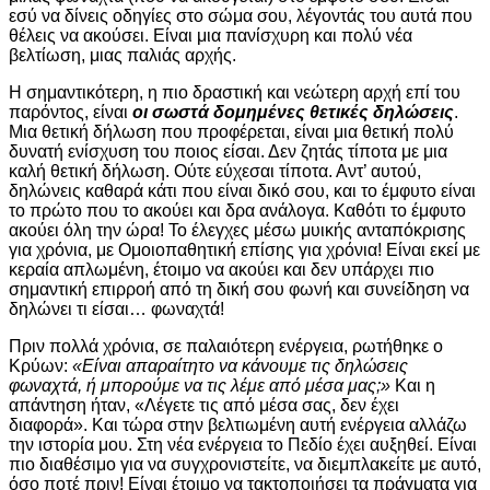
εσύ να δίνεις οδηγίες στο σώμα σου, λέγοντάς του αυτά που
θέλεις να ακούσει. Είναι μια πανίσχυρη και πολύ νέα
βελτίωση, μιας παλιάς αρχής.
Η σημαντικότερη, η πιο δραστική και νεώτερη αρχή επί του
παρόντος, είναι
οι σωστά δομημένες θετικές δηλώσεις
.
Μια θετική δήλωση που προφέρεται, είναι μια θετική πολύ
δυνατή ενίσχυση του ποιος είσαι. Δεν ζητάς τίποτα με μια
καλή θετική δήλωση. Ούτε εύχεσαι τίποτα. Αντ’ αυτού,
δηλώνεις καθαρά κάτι που είναι δικό σου, και το έμφυτο είναι
το πρώτο που το ακούει και δρα ανάλογα. Καθότι το έμφυτο
ακούει όλη την ώρα! Το έλεγχες μέσω μυικής ανταπόκρισης
για χρόνια, με Ομοιοπαθητική επίσης για χρόνια! Είναι εκεί με
κεραία απλωμένη, έτοιμο να ακούει και δεν υπάρχει πιο
σημαντική επιρροή από τη δική σου φωνή και συνείδηση να
δηλώνει τι είσαι… φωναχτά!
Πριν πολλά χρόνια, σε παλαιότερη ενέργεια, ρωτήθηκε ο
Κρύων:
«Είναι απαραίτητο να κάνουμε τις δηλώσεις
φωναχτά, ή μπορούμε να τις λέμε από μέσα μας;»
Και η
απάντηση ήταν, «Λέγετε τις από μέσα σας, δεν έχει
διαφορά». Και τώρα στην βελτιωμένη αυτή ενέργεια αλλάζω
την ιστορία μου. Στη νέα ενέργεια το Πεδίο έχει αυξηθεί. Είναι
πιο διαθέσιμο για να συγχρονιστείτε, να διεμπλακείτε με αυτό,
όσο ποτέ πριν! Είναι έτοιμο να τακτοποιήσει τα πράγματα για