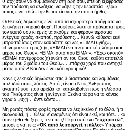
θ' αρχίσουν να συμβαίνουν στη ζωή σου, επειδή εξέφρασες
την πρόθεση να αλλάξεις, να λάβεις την θεραπεία - ξέρω
ποιος είναι εδώ - την θεραπεία για την οποία ήρθες.
Oι θετικές δηλώσεις είναι από τα ισχυρότερα πράγματα να
ξεκινήσει η γηραιά ψυχή. Προφέρεις λεκτικά πράγματα προς
τον εαυτό σου κι εμείς τα ακούμε, και φέρουν τεράστια
ενέργεια χαράς, σκοπού, πρόθεσης… Κι ενώ κάθεσαι εκεί,
μπροστά ίσως στον καθρέπτη και λες «ΕΙΜΑΙ υγιής»,
«Γίνομαι νεότερος(η)», «ΕΙΜΑΙ ένα πνευματικό πλάσμα και
μέρος του Θεού», «ΕΙΜΑΙ αυτό που ΕΙΜΑΙ», «Έχω σκοπό»,
«ΕΙΜΑΙ πανέμορφος(η) ενώπιον του Θεού, καθότι αποτελώ
μέρος του Σχεδίου του Θεού»… υπάρχει χαρά που αντηχεί
μέσω αυτών! Και δεν είναι κάτι γραμμικό!
Κάνεις λεκτικές δηλώσεις στις 3 διαστάσεις και λαμβάνεις
πολυδιάστατες λύσεις. Αυτός είναι ο Νέος Άνθρωπος
αγαπητέ μου, που αρχίζει και καταλαβαίνει πως η γλώσσα
του Πνεύματος είναι η ενέργεια! Ξεκίνα τώρα να το κάνεις
γηραιά ψυχή… άντε κάντο…
Μη ρωτάς πόσες φορές πρέπει να λες εκείνο ή το άλλο, ή τι
ακολουθεί, ή… Θέλω ν’ αναμένεις ότι είναι εκεί, και τότε… και
όταν έρθει θα ξέρεις τι να πεις! Πέρα από ένα
“ευχαριστώ”,
μπορείς να πεις:
«ΟΚ αυτό λειτουργεί, τι άλλο;»
Υπάρχει