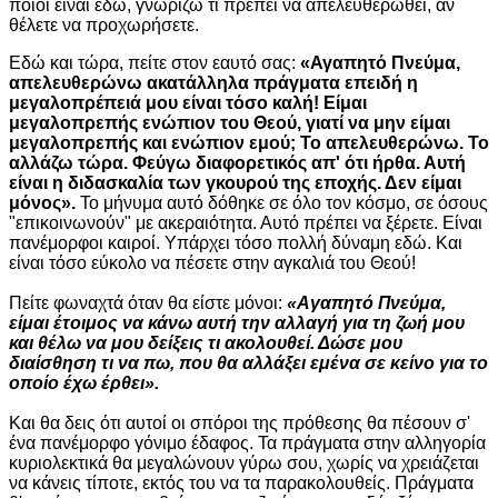
ποιοι είναι εδώ, γνωρίζω τι πρέπει να απελευθερωθεί, αν
θέλετε να προχωρήσετε.
Εδώ και τώρα, πείτε στον εαυτό σας:
«Αγαπητό Πνεύμα,
απελευθερώνω ακατάλληλα πράγματα επειδή η
μεγαλοπρέπειά μου είναι τόσο καλή! Είμαι
μεγαλοπρεπής ενώπιον του Θεού, γιατί να μην είμαι
μεγαλοπρεπής και ενώπιον εμού; Το απελευθερώνω. Το
αλλάζω τώρα. Φεύγω διαφορετικός απ' ότι ήρθα. Αυτή
είναι η διδασκαλία των γκουρού της εποχής. Δεν είμαι
μόνος».
Το μήνυμα αυτό δόθηκε σε όλο τον κόσμο, σε όσους
"επικοινωνούν" με ακεραιότητα. Αυτό πρέπει να ξέρετε. Είναι
πανέμορφοι καιροί. Υπάρχει τόσο πολλή δύναμη εδώ. Και
είναι τόσο εύκολο να πέσετε στην αγκαλιά του Θεού!
Πείτε φωναχτά όταν θα είστε μόνοι:
«Αγαπητό Πνεύμα,
είμαι έτοιμος να κάνω αυτή την αλλαγή για τη ζωή μου
και θέλω να μου δείξεις τι ακολουθεί. Δώσε μου
διαίσθηση τι να πω, που θα αλλάξει εμένα σε κείνο για το
οποίο έχω έρθει».
Και θα δεις ότι αυτοί οι σπόροι της πρόθεσης θα πέσουν σ'
ένα πανέμορφο γόνιμο έδαφος. Τα πράγματα στην αλληγορία
κυριολεκτικά θα μεγαλώνουν γύρω σου, χωρίς να χρειάζεται
να κάνεις τίποτε, εκτός του να τα παρακολουθείς. Πράγματα