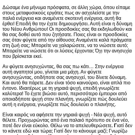
Δώσαμε ένα μήνυμα πρόσφατα, σε άλλη χώρα, όπου είπαμε
στους μεταφυσικούς εργάτες πως αν ασχολείστε με την
παλιά ενέργεια και αναμένετε σκοτεινή ενέργεια, αυτή θα
έρθει! Επειδή θα την έχετε δημιουργήσει. Αυτή είναι η δύναμη
του Νέου Ανθρώπου! Οι προσδοκίες σας θα εκδηλωθούν και
θα σας δοθεί αυτό που ζητήσατε. Ποιες είναι οι προσδοκίες
σας όταν φύγετε από την αίθουσα; Αναμένετε καλά πράγματα
στη ζωή σας; Μπορείτε να χαλαρώσετε, να το νιώσετε αυτό;
Μπορείτε να νιώσετε ότι οι λύσεις έρχονται; Όχι την ανησυχία
που βρίσκεται εκεί.
Αν φύγετε ανησυχώντας, θα σας πω κάτι… Στην ενέργεια
αυτή αγαπητοί μου, γίνεται μια μάχη. Αν φύγετε
ανησυχώντας, οτιδήποτε σας ανησυχεί, του δίνετε δύναμη.
Και αυτό θα πάρετε. Δεν είναι τόσο καινούριο, είναι απλά πιο
έντονο. Ιδιαιτέρως με τη γηραιά ψυχή, επειδή γνωρίζετε
καλύτερα! Το έχετε βιώσει αυτό, περισσότερο έμπειροι από
οποιαδήποτε ψυχή στον πλανήτη, γνωρίζετε πώς δουλεύει
αυτή η ενέργεια, γνωρίζετε πώς δουλεύει ο πλανήτης.
Είναι καιρός να αφήσετε την γηραιά ψυχή - Νέα ψυχή, αυτό
θέλετε. Προχωρώντας από ένα παλαιό πρότυπο σε ένα νέο,
ποτέ δεν είναι εύκολο. Θέλω να το απελευθερώσετε
. Γ
ιατί δεν
το κάνετε εδώ και τώρα; Γιατί δεν το κάνουμε μαζί; Γνωρίζω