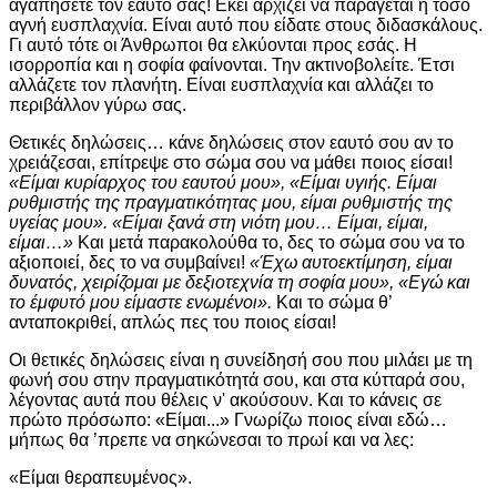
αγαπήσετε τον εαυτό σας! Εκεί αρχίζει να παράγεται η τόσο
αγνή ευσπλαχνία. Είναι αυτό που είδατε στους διδασκάλους.
Γι αυτό τότε οι Άνθρωποι θα ελκύονται προς εσάς. Η
ισορροπία και η σοφία φαίνονται. Την ακτινοβολείτε. Έτσι
αλλάζετε τον πλανήτη. Είναι ευσπλαχνία και αλλάζει το
περιβάλλον γύρω σας.
Θετικές δηλώσεις… κάνε δηλώσεις στον εαυτό σου αν το
χρειάζεσαι, επίτρεψε στο σώμα σου να μάθει ποιος είσαι!
«Είμαι κυρίαρχος του εαυτού μου», «Είμαι υγιής. Είμαι
ρυθμιστής της πραγματικότητας μου, είμαι ρυθμιστής της
υγείας μου». «Είμαι ξανά στη νιότη μου… Είμαι, είμαι,
είμαι…»
Και μετά παρακολούθα το, δες το σώμα σου να το
αξιοποιεί, δες το να συμβαίνει!
«Έχω αυτοεκτίμηση, είμαι
δυνατός, χειρίζομαι με δεξιοτεχνία τη σοφία μου», «Εγώ και
το έμφυτό μου είμαστε ενωμένοι».
Και το σώμα θ’
ανταποκριθεί, απλώς πες του ποιος είσαι!
Οι θετικές δηλώσεις είναι η συνείδησή σου που μιλάει με τη
φωνή σου στην πραγματικότητά σου, και στα κύτταρά σου,
λέγοντας αυτά που θέλεις ν' ακούσουν. Και το κάνεις σε
πρώτο πρόσωπο: «Είμαι...» Γνωρίζω ποιος είναι εδώ…
μήπως θα ’πρεπε να σηκώνεσαι το πρωί και να λες:
«Είμαι θεραπευμένος».