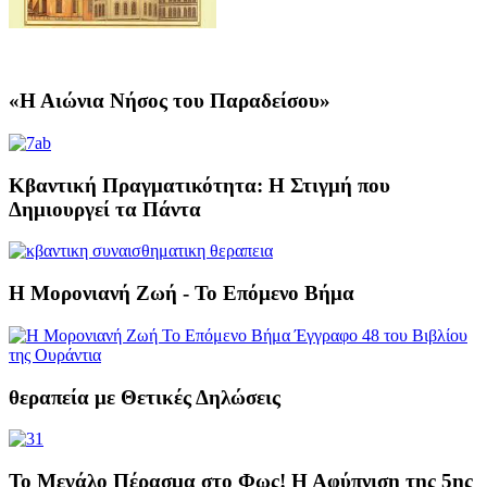
«Η Αιώνια Νήσος του Παραδείσου»
Κβαντική Πραγματικότητα: Η Στιγμή που
Δημιουργεί τα Πάντα
Η Μορονιανή Ζωή - Το Επόμενο Βήμα
θεραπεία με Θετικές Δηλώσεις
Το Μεγάλο Πέρασμα στο Φως! Η Αφύπνιση της 5ης