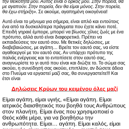
την θεϊκότητα μου. Αυτός είναι ο όρκος μου. Στην πορεία, θα
με αγαπούν. Στην πορεία, δεν θα είμαι μόνος. Στην πορεία,
θα έχω στήριξη».
Σε ακούμε, αγαπημένη οικογένεια!
Αυτό είναι το μήνυμα για σήμερα, είναι απλό και εντούτοις
ένα από τα δυσκολότερα πράγματα που έχετε κάνει ποτέ.
Επειδή γηραιέ έμπειρε, μπορεί να βίωσες χίλιες ζωές με ένα
πρότυπο, αλλά αυτό είναι διαφορετικό. Πρέπει να
εκπαιδεύσεις τον εαυτό σου. Με θετικές δηλώσεις, με
διαβεβαιώσεις, με αγάπη… Βρείτε τον εαυτό σας, να είστε
αγαθοεργοί με τον εαυτό σας. Αν υπάρχει πρότυπο της
παλιάς ενέργειας και το εντοπίσετε στον εαυτό σας,
αναγνωρίστε το γι αυτό που είναι και διώξτε το. Το σώμα σας
ακούει, η
συνείδησή σας ακούει, επιπλέον, αν δώσετε άδεια
στο Πνεύμα να εργαστεί μαζί σας, θα συνεργαστείτε!!! Και
έτσι είναι
Δηλώσεις Κρύων του κειμένου όλες μαζί
Είμαι αγάπη, είμαι υγιής, «Είμαι αγάπη. Είμαι
ιατρικός διαισθητικός που βοηθά τους Ανθρώπους
στον πλανήτη. Είμαι ένας που χρησιμοποιεί ο
Θεός κάθε μέρα, για να βοηθήσω την
ανθρωπότητα. Είμαι… αγάπη. Είμαι καλός, είμαι