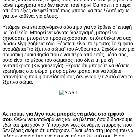
κάνει πράγματα που δεν έκανε ποτέ πριν! Θα πάει πιο πέρα
απ’ όσο είχες σκεφτεί ποτέ πως μπορεί να πάει! Αυτό ισχύει
για τον καθένα, για όλους.
Υπάρχει ένα επιταχυνόμενο σύστημα για να έρθετε σ’ επαφή
με Το Πεδίο. Μπορεί να κάνατε διαλογισμό, μπορεί να
ζητούσατε, μπορεί να προσευχόσασταν, οπότε θέλω να σας
δώσω λίγη βοήθεια εδώ. Ξέρετε τι είναι το έμφυτο; Το έμφυτο
ονομάζεται “το έξυπνο σώμα” του Ανθρώπου. Σχεδόν σαν μια
σωματική ευαισθησία που είναι πέρα από εσάς, μέσα σας,
αυτό είναι το μέρος του σώματος που δίνει τη μυική
ανταπόκριση (Κινησιολογία). Ξέρατε ότι μπορείτε να θέσετε
ερωτήσεις στο σώμα, με ορισμένο τρόπο, και να λάβετε
απαντήσεις που η συνείδησή σας δεν γνωρίζει; Αυτό είναι το
έξυπνο σώμα.
Ας πούμε για λίγο πώς μπορείς να μιλάς στο έμφυτό
σου
. Θέλω να καταλαβαίνεις και να βλέπεις όσα διδάσκουμε
εδώ και τρία χρόνια. Υπάρχουν νέες δυνάμεις επιρροής που
δεν ξέρεις ακόμη ότι υπάρχουν. Είναι μέσα στη μορφή του να
μιλάς φωναχτά (που να ακούγεται) στο έμφυτό σου. Είσαι