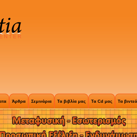
ατα
Άρθρα
Σεμινάρια
Τα βιβλία μας
Τα Cd μας
Τα βιντε