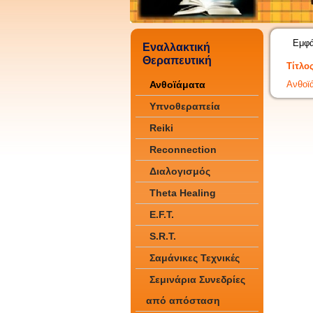
Εμφά
Εναλλακτική
Θεραπευτική
Τίτλο
Ανθοϊά
Ανθοϊάματα
Υπνοθεραπεία
Reiki
Reconnection
Διαλογισμός
Theta Healing
E.F.T.
S.R.T.
Σαμάνικες Τεχνικές
Σεμινάρια Συνεδρίες
από απόσταση