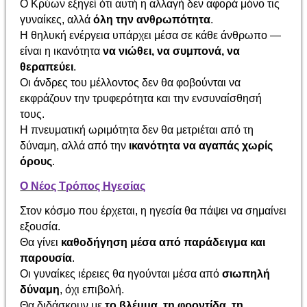
Ο Κρύων εξηγεί ότι αυτή η αλλαγή δεν αφορά μόνο τις
γυναίκες, αλλά
όλη την ανθρωπότητα
.
Η θηλυκή ενέργεια υπάρχει μέσα σε κάθε άνθρωπο —
είναι η ικανότητα
να νιώθει, να συμπονά, να
θεραπεύει
.
Οι άνδρες του μέλλοντος δεν θα φοβούνται να
εκφράζουν την τρυφερότητα και την ενσυναίσθησή
τους.
Η πνευματική ωριμότητα δεν θα μετριέται από τη
δύναμη, αλλά από την
ικανότητα να αγαπάς χωρίς
όρους
.
Ο Νέος Τρόπος Ηγεσίας
Στον κόσμο που έρχεται, η ηγεσία θα πάψει να σημαίνει
εξουσία.
Θα γίνει
καθοδήγηση μέσα από παράδειγμα και
παρουσία
.
Οι γυναίκες ιέρειες θα ηγούνται μέσα από
σιωπηλή
δύναμη
, όχι επιβολή.
Θα διδάσκουν με
το βλέμμα, τη φροντίδα, τη