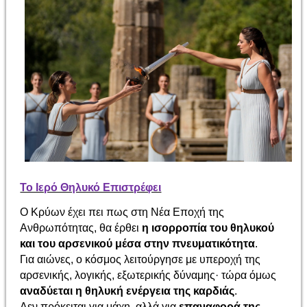
Το Ιερό Θηλυκό Επιστρέφει
Ο Κρύων έχει πει πως στη Νέα Εποχή της
Ανθρωπότητας, θα έρθει
η ισορροπία του θηλυκού
και του αρσενικού μέσα στην πνευματικότητα
.
Για αιώνες, ο κόσμος λειτούργησε με υπεροχή της
αρσενικής, λογικής, εξωτερικής δύναμης· τώρα όμως
αναδύεται η θηλυκή ενέργεια της καρδιάς
.
Δεν πρόκειται για μάχη, αλλά για
επαναφορά της