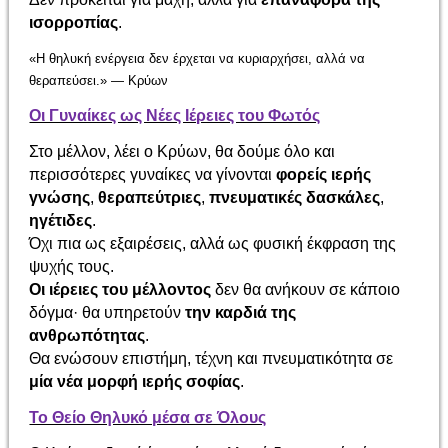
ισορροπίας
.
«Η θηλυκή ενέργεια δεν έρχεται να κυριαρχήσει, αλλά να
θεραπεύσει.» — Κρύων
Οι Γυναίκες ως Νέες Ιέρειες του Φωτός
Στο μέλλον, λέει ο Κρύων, θα δούμε όλο και
περισσότερες γυναίκες να γίνονται
φορείς ιερής
γνώσης
,
θεραπεύτριες
,
πνευματικές δασκάλες
,
ηγέτιδες
.
Όχι πια ως εξαιρέσεις, αλλά ως φυσική έκφραση της
ψυχής τους.
Οι ιέρειες του μέλλοντος
δεν θα ανήκουν σε κάποιο
δόγμα· θα υπηρετούν
την καρδιά της
ανθρωπότητας
.
Θα ενώσουν επιστήμη, τέχνη και πνευματικότητα σε
μία νέα μορφή ιερής σοφίας
.
Το Θείο Θηλυκό μέσα σε Όλους