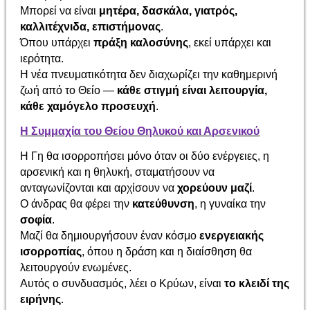
Μπορεί να είναι
μητέρα, δασκάλα, γιατρός,
καλλιτέχνιδα, επιστήμονας
.
Όπου υπάρχει
πράξη καλοσύνης
, εκεί υπάρχει και
ιερότητα.
Η νέα πνευματικότητα δεν διαχωρίζει την καθημερινή
ζωή από το Θείο —
κάθε στιγμή είναι λειτουργία,
κάθε χαμόγελο προσευχή
.
Η Συμμαχία του Θείου Θηλυκού και Αρσενικού
Η Γη θα ισορροπήσει μόνο όταν οι δύο ενέργειες, η
αρσενική και η θηλυκή, σταματήσουν να
ανταγωνίζονται και αρχίσουν να
χορεύουν μαζί
.
Ο άνδρας θα φέρει την
κατεύθυνση
, η γυναίκα την
σοφία
.
Μαζί θα δημιουργήσουν έναν κόσμο
ενεργειακής
ισορροπίας
, όπου η δράση και η διαίσθηση θα
λειτουργούν ενωμένες.
Αυτός ο συνδυασμός, λέει ο Κρύων, είναι
το κλειδί της
ειρήνης
.