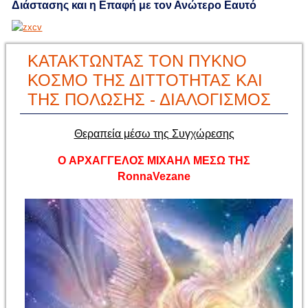
Διάστασης και η Επαφή με τον Ανώτερο Εαυτό
ΚΑΤΑΚΤΩΝΤΑΣ ΤΟΝ ΠΥΚΝΟ
ΚΟΣΜΟ ΤΗΣ ΔΙΤΤΟΤΗΤΑΣ ΚΑΙ
ΤΗΣ ΠΟΛΩΣΗΣ - ΔΙΑΛΟΓΙΣΜΟΣ
Θεραπεία μέσω της Συγχώρεσης
O
ΑΡΧΑΓΓΕΛΟΣ ΜΙΧΑΗΛ ΜΕΣΩ ΤΗΣ
Ronna
Vezane