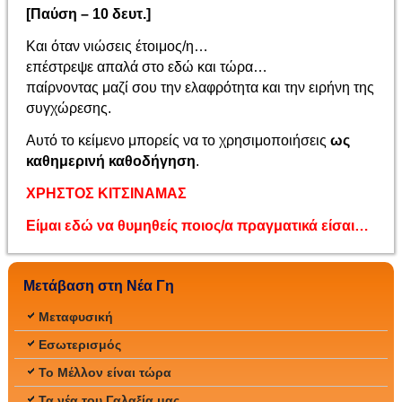
[Παύση – 10 δευτ.]
Και όταν νιώσεις έτοιμος/η…
επέστρεψε απαλά στο εδώ και τώρα…
παίρνοντας μαζί σου την ελαφρότητα και την ειρήνη της
συγχώρεσης.
Αυτό το κείμενο μπορείς να το χρησιμοποιήσεις
ως
καθημερινή καθοδήγηση
.
ΧΡΗΣΤΟΣ ΚΙΤΣΙΝΑΜΑΣ
Είμαι εδώ να θυμηθείς ποιος/α πραγματικά είσαι…
Μετάβαση στη Νέα Γη
Μεταφυσική
Εσωτερισμός
Το Μέλλον είναι τώρα
Τα νέα του Γαλαξία μας