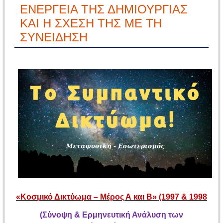
ΕΝΕΡΓΕΙΑ ΤΗΣ ΔΗΜΙΟΥΡΓΙΑΣ
ΚΑΙ Η ΣΧΕΣΗ ΤΗΣ ΜΕ ΤΗ
ΣΥΝΕΙΔΗΣΗ
«Κοσμικό Δικτύωμα – Μέρος Α και Β» (1997 & 1998
(Σύνοψη & Ερμηνευτική Ανάλυση των